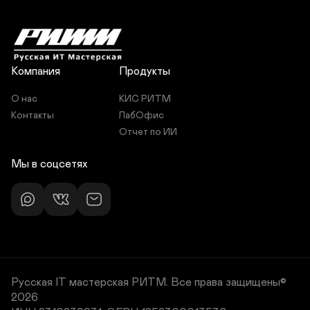
Компания
Продукты
О нас
КИС РИТМ
Контакты
ЛабОфис
Отчет по ИИ
Мы в соцсетях
Русская IT мастерская РИТМ.
Все права защищены©
2026